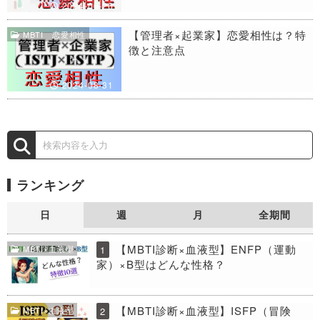
2024-06-26
【管理者×起業家】恋愛相性は？特
MBTI 恋愛相性
徴と注意点
2024-08-31
ランキング
日
週
月
全期間
【MBTI診断×血液型】ENFP（運動
MBTI×血液型
1
家）×B型はどんな性格？
【MBTI診断×血液型】ISFP（冒険
MBTI×血液型
2