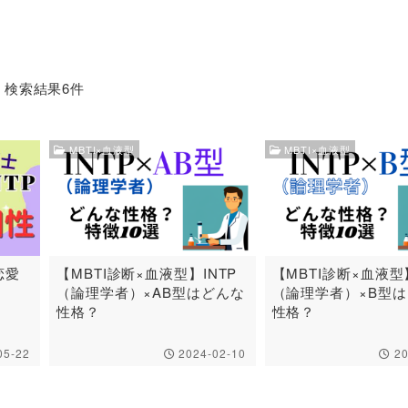
検索結果6件
MBTI×血液型
MBTI×血液型
恋愛
【MBTI診断×血液型】INTP
【MBTI診断×血液型】
点
（論理学者）×AB型はどんな
（論理学者）×B型
性格？
性格？
05-22
2024-02-10
20