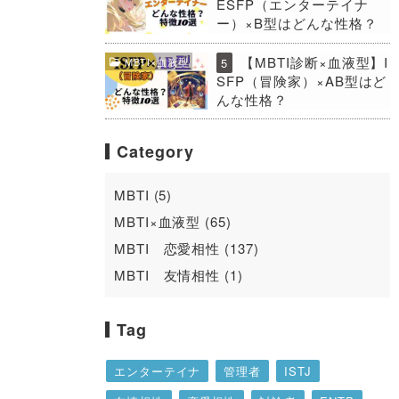
ESFP（エンターテイナ
ー）×B型はどんな性格？
【MBTI診断×血液型】I
MBTI×血液型
5
SFP（冒険家）×AB型はど
んな性格？
Category
MBTI (5)
MBTI×血液型 (65)
MBTI 恋愛相性 (137)
MBTI 友情相性 (1)
Tag
エンターテイナ
管理者
ISTJ