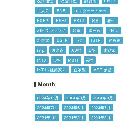
友情相性
恋愛相性
討論者
ENTP
主人公
ENFJ
エンターテイナー
ESFP
ESFJ
ESTJ
幹部
相性
相性ランキング
領事
指揮官
ENTJ
起業家
ESTP
巨匠
ISTP
冒険家
isfp
注意点
AB型
B型
建築家
INTJ
O型
MBTI
A型
INTJ（建築家）
血液型
MBTI診断
INFP
仲介者
特徴
提唱者
INFJ
Month
あるある
１６タイプ性格診断
擁護者
2024年10月
2024年9月
2024年8月
ISFJ
論理学者
INTP
運動家
2024年7月
2024年6月
2024年5月
ENFP
2024年4月
2024年3月
2024年2月