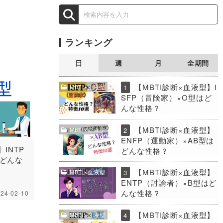
ランキング
日
週
月
全期間
【MBTI診断×血液型】I
MBTI×血液型
1
SFP（冒険家）×O型はど
んな性格？
【MBTI診断×血液型】
MBTI×血液型
2
ENFP（運動家）×AB型は
INTP
どんな性格？
はどんな
【MBTI診断×血液型】
MBTI×血液型
3
ENTP（討論者）×B型はど
んな性格？
24-02-10
【MBTI診断×血液型】
MBTI×血液型
4