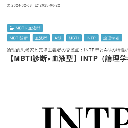
2024-02-08
2025-06-22
MBTI×血液型
MBTI診断
血液型
A型
MBTI
INTP
論理学者
論理的思考家と完璧主義者の交差点：INTP型とA型の特性
【MBTI診断×血液型】INTP（論理