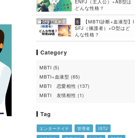
ENFJ（主人公）×AB型は
どんな性格？
【MBTI診断×血液型】I
MBTI×血液型
5
SFJ（擁護者）×O型はど
んな性格？
Category
MBTI (5)
MBTI×血液型 (65)
MBTI 恋愛相性 (137)
MBTI 友情相性 (1)
Tag
エンターテイナ
管理者
ISTJ