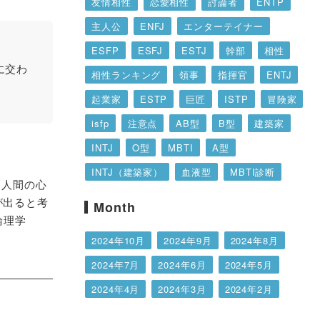
友情相性
恋愛相性
討論者
ENTP
主人公
ENFJ
エンターテイナー
ESFP
ESFJ
ESTJ
幹部
相性
に交わ
相性ランキング
領事
指揮官
ENTJ
起業家
ESTP
巨匠
ISTP
冒険家
isfp
注意点
AB型
B型
建築家
INTJ
O型
MBTI
A型
INTJ（建築家）
血液型
MBTI診断
、人間の心
INFP
仲介者
特徴
提唱者
INFJ
が出ると考
Month
論理学
あるある
１６タイプ性格診断
擁護者
2024年10月
2024年9月
2024年8月
ISFJ
論理学者
INTP
運動家
2024年7月
2024年6月
2024年5月
ENFP
2024年4月
2024年3月
2024年2月