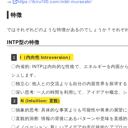
→
https://ikiru100.com/mbti-murasaki/
特徴
ではそれぞれどのような特徴があるのでしょうか？それぞ
INTP型の特徴
I（内向性 Introversion）
〇内省的: INTPは内向的な性格で、エネルギーを内面
シュします。
〇独立心: 他人との交流よりも自分の内面世界を探求す
〇深い思考: 一人の時間を利用して、アイデアや概念、
N (Intuition: 直観)
〇抽象的思考: 具体的な事実よりも可能性や将来の展望
〇直観的洞察: 情報の背後にあるパターンや意味を直感
〇イノベーション: 新しいアイデアや非伝統的なアプロ