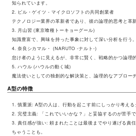
知られています。
ビル・ゲイツ - マイクロソフトの共同創業者
テクノロジー業界の革新者であり、彼の論理的思考と革新
月山習 (東京喰種トーキョーグール)
知識豊富で、興味を持った事象に対して深い分析を行う
奈良シカマル・ (NARUTO -ナルト-)
怠け者のように見えるが、非常に賢く、戦略的かつ論理
ハウル (ハウルの動く城)
魔法使いとしての独創的な解決策と、論理的なアプロー
A型の特徴
慎重派: A型の人は、行動を起こす前にしっかり考え
完璧主義: 「これでいいかな？」と妥協するのが苦手
責任感が強い: 頼まれたことは最後までやり遂げる責
ちゃうことも。