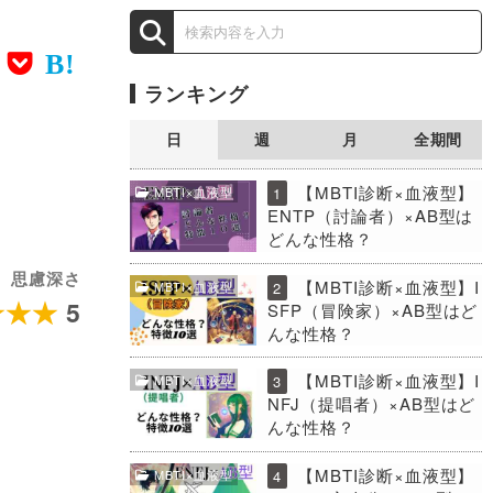
ランキング
日
週
月
全期間
【MBTI診断×血液型】
MBTI×血液型
1
ENTP（討論者）×AB型は
どんな性格？
思慮深さ
【MBTI診断×血液型】I
MBTI×血液型
2
5
SFP（冒険家）×AB型はど
んな性格？
【MBTI診断×血液型】I
MBTI×血液型
3
NFJ（提唱者）×AB型はど
んな性格？
【MBTI診断×血液型】
MBTI×血液型
4