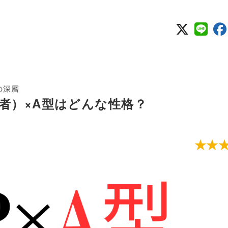
の深層
学者）×A型はどんな性格？