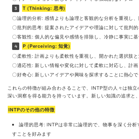
T (Thinking: 思考)
〇論理的分析: 感情よりも論理と客観的な分析を重視し
〇批判的思考: 提案されたアイデアや理論に対して批判
〇客観性: 個人的な偏見や感情を排除し、冷静に事実に
P (Perceiving: 知覚)
〇柔軟性: 計画よりも柔軟性を重視し、開かれた選択肢
〇適応性: 新しい情報や変化に対して柔軟に対応し、計
〇好奇心: 新しいアイデアや興味を探求することに熱心
これらの特徴が組み合わさることで、INTP型の人々は独
深い洞察を得る能力を持っています。新しい知識の追求と
INTPのその他の特徴
論理的思考: INTPは非常に論理的で、物事を深く
すことを好みます