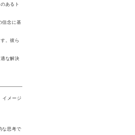
味のあるト
の信念に基
ます。彼ら
最適な解決
。イメージ
的な思考で