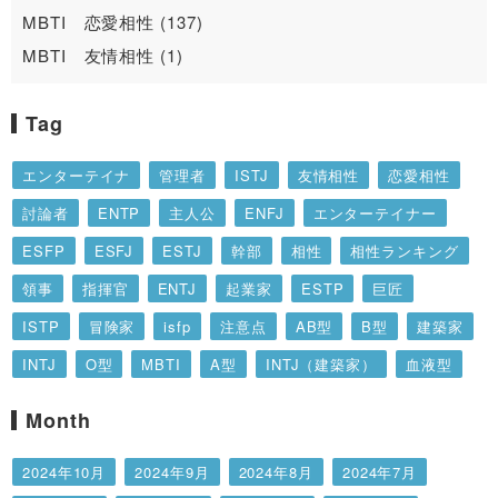
MBTI 恋愛相性 (137)
MBTI 友情相性 (1)
Tag
エンターテイナ
管理者
ISTJ
友情相性
恋愛相性
討論者
ENTP
主人公
ENFJ
エンターテイナー
ESFP
ESFJ
ESTJ
幹部
相性
相性ランキング
領事
指揮官
ENTJ
起業家
ESTP
巨匠
ISTP
冒険家
isfp
注意点
AB型
B型
建築家
INTJ
O型
MBTI
A型
INTJ（建築家）
血液型
MBTI診断
INFP
仲介者
特徴
提唱者
INFJ
Month
あるある
１６タイプ性格診断
擁護者
ISFJ
2024年10月
2024年9月
2024年8月
2024年7月
論理学者
INTP
運動家
ENFP