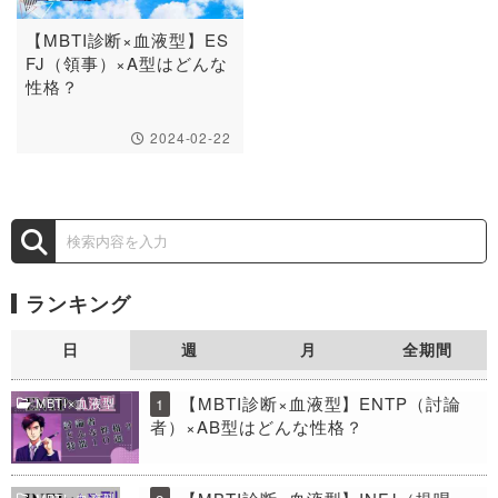
【MBTI診断×血液型】ES
FJ（領事）×A型はどんな
性格？
2024-02-22
ランキング
日
週
月
全期間
【MBTI診断×血液型】ENTP（討論
MBTI×血液型
1
者）×AB型はどんな性格？
MBTI×血液型