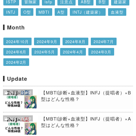
ISTP
冒険家
isfp
注意点
AB型
B型
建築家
INTJ
O型
MBTI
A型
INTJ（建築家）
血液型
MBTI診断
INFP
仲介者
特徴
提唱者
INFJ
Month
あるある
１６タイプ性格診断
擁護者
ISFJ
2024年10月
2024年9月
2024年8月
2024年7月
論理学者
INTP
運動家
ENFP
2024年6月
2024年5月
2024年4月
2024年3月
2024年2月
Update
【MBTI診断×血液型】INFJ（提唱者）×B
MBTI×血液型
型はどんな性格？
【MBTI診断×血液型】INFJ（提唱者）×A
MBTI×血液型
型はどんな性格？