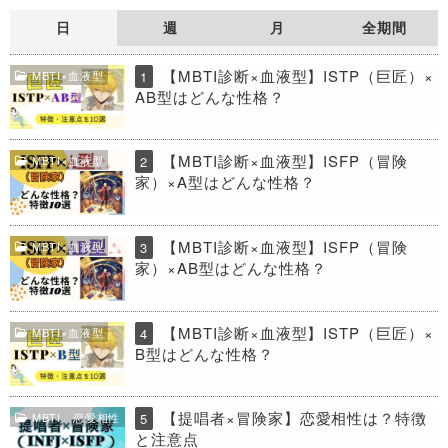
日
週
月
全期間
【MBTI診断×血液型】ISTP（巨匠）×
MBTI×血液型
1
AB型はどんな性格？
【MBTI診断×血液型】ISFP（冒険
MBTI×血液型
2
家）×A型はどんな性格？
【MBTI診断×血液型】ISFP（冒険
MBTI×血液型
3
家）×AB型はどんな性格？
【MBTI診断×血液型】ISTP（巨匠）×
MBTI×血液型
4
B型はどんな性格？
【提唱者×冒険家】恋愛相性は？特徴
MBTI 恋愛相性
5
と注意点