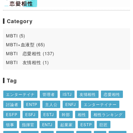
Category
MBTI (5)
MBTI×血液型 (65)
MBTI 恋愛相性 (137)
MBTI 友情相性 (1)
Tag
エンターテイナ
管理者
ISTJ
友情相性
恋愛相性
討論者
ENTP
主人公
ENFJ
エンターテイナー
ESFP
ESFJ
ESTJ
幹部
相性
相性ランキング
領事
指揮官
ENTJ
起業家
ESTP
巨匠